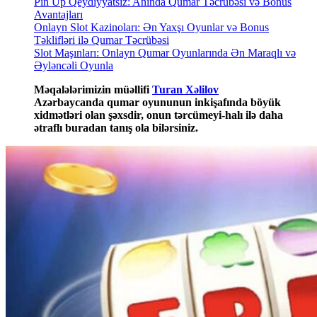
Pin Up Qeydiyyatsız: Anında Qumar Təcrübəsi və Bonus
Avantajları
Onlayn Slot Kazinoları: Ən Yaxşı Oyunlar və Bonus
Təklifləri ilə Qumar Təcrübəsi
Slot Maşınları: Onlayn Qumar Oyunlarında Ən Maraqlı və
Əyləncəli Oyunla
Məqalələrimizin müəllifi
Turan Xəlilov
Azərbaycanda qumar oyununun inkişafında böyük
xidmətləri olan şəxsdir, onun tərcümeyi-halı ilə daha
ətraflı buradan tanış ola bilərsiniz.