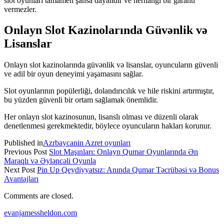
slot oyunları tamamen şansa dayalıdır ve herhangi bir garanti
vermezler.
Onlayn Slot Kazinolarında Güvənlik və
Lisanslar
Onlayn slot kazinolarında güvənlik və lisanslar, oyuncuların güvenli
ve adil bir oyun deneyimi yaşamasını sağlar.
Slot oyunlarının popülerliği, dolandırıcılık ve hile riskini artırmıştır,
bu yüzden güvenli bir ortam sağlamak önemlidir.
Her onlayn slot kazinosunun, lisanslı olması ve düzenli olarak
denetlenmesi gerekmektedir, böylece oyuncuların hakları korunur.
Published in
Azrbaycanin Azret oyunları
Previous Post
Slot Maşınları: Onlayn Qumar Oyunlarında Ən
Maraqlı və Əyləncəli Oyunla
Next Post
Pin Up Qeydiyyatsız: Anında Qumar Təcrübəsi və Bonus
Avantajları
Comments are closed.
evanjamessheldon.com