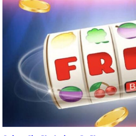
Təcrübəsi
və
Bonus
Avantajları