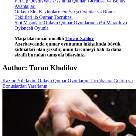
Pin Up Qeydiyyatsız: Anında Qumar Təcrübəsi və Bonus
Avantajları
Onlayn Slot Kazinoları: Ən Yaxşı Oyunlar və Bonus
Təklifləri ilə Qumar Təcrübəsi
Slot Maşınları: Onlayn Qumar Oyunlarında Ən Maraqlı və
Əyləncəli Oyunla
Məqalələrimizin müəllifi
Turan Xəlilov
Azərbaycanda qumar oyununun inkişafında böyük
xidmətləri olan şəxsdir, onun tərcümeyi-halı ilə daha
ətraflı buradan tanış ola bilərsiniz.
Author:
Turan Khalilov
Kazino Yükləyin: Onlayn Qumar Oyunlarını Təcrübələrə Getirin və
Bonuslardan Yararlanın