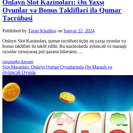
Onlayn Slot Kazinoları: Ən Yaxşı
Oyunlar və Bonus Təklifləri ilə Qumar
Təcrübəsi
Published by
Turan Khalilov
on
Yanvar 22, 2024
Onlayn Slot Kazinoları, qumar təcrübəsi üçün ən yaxşı oyunlar və
bonus təklifləri ilə təklif edilir. Bu kazinolarda əyləncəli və maraqlı
oyunlar oynayaraq pul qazana bilərsiniz.…
Onlayn
oxumağa davam
Slot
Slot Maşınları: Onlayn Qumar Oyunlarında Ən Maraqlı və
Kazinoları:
Əyləncəli Oyunla
Ən
Yaxşı
Oyunlar
və
Bonus
Təklifləri
ilə
Qumar
Təcrübəsi