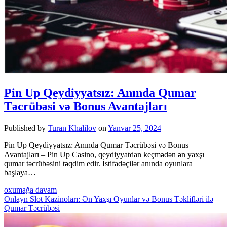
Pin Up Qeydiyyatsız: Anında Qumar
Təcrübəsi və Bonus Avantajları
Published by
Turan Khalilov
on
Yanvar 25, 2024
Pin Up Qeydiyyatsız: Anında Qumar Təcrübəsi və Bonus
Avantajları – Pin Up Casino, qeydiyyatdan keçmədən ən yaxşı
qumar təcrübəsini təqdim edir. İstifadəçilər anında oyunlara
başlaya…
Pin
oxumağa davam
Up
Onlayn Slot Kazinoları: Ən Yaxşı Oyunlar və Bonus Təklifləri ilə
Qeydiyyatsız:
Qumar Təcrübəsi
Anında
Qumar