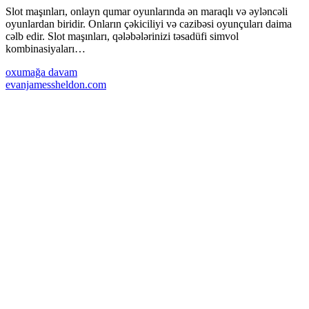
Slot maşınları, onlayn qumar oyunlarında ən maraqlı və əyləncəli
oyunlardan biridir. Onların çəkiciliyi və cazibəsi oyunçuları daima
cəlb edir. Slot maşınları, qələbələrinizi təsadüfi simvol
kombinasiyaları…
Slot
oxumağa davam
Maşınları:
evanjamessheldon.com
Onlayn
Qumar
Oyunlarında
Ən
Maraqlı
və
Əyləncəli
Oyunla