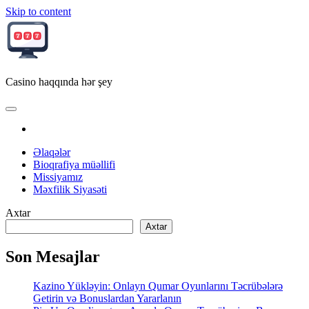
Skip to content
evanjamessheldon.com
Casino haqqında hər şey
open
primary
email
menu
Əlaqələr
Bioqrafiya müəllifi
Missiyamız
Məxfilik Siyasəti
Sidebar
Axtar
Axtar
Son Mesajlar
Kazino Yükləyin: Onlayn Qumar Oyunlarını Təcrübələrə
Getirin və Bonuslardan Yararlanın